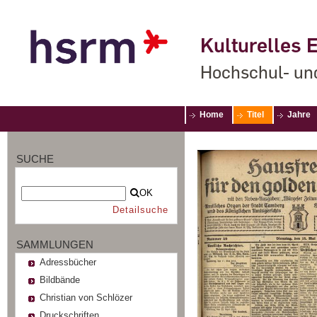
Kulturelles E
Hochschul- un
Home
Titel
Jahre
SUCHE
OK
Detailsuche
SAMMLUNGEN
Adressbücher
Bildbände
Christian von Schlözer
Druckschriften