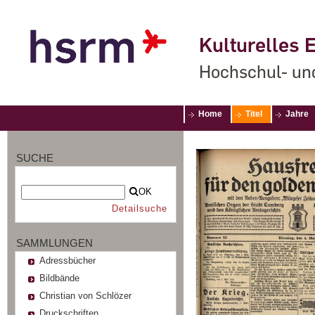
Kulturelles E
Hochschul- un
Home
Titel
Jahre
SUCHE
OK
Detailsuche
SAMMLUNGEN
Adressbücher
Bildbände
Christian von Schlözer
Druckschriften