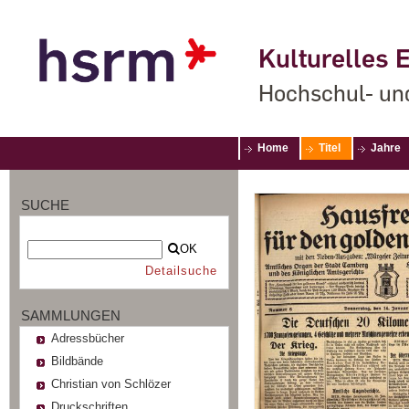
Kulturelles E
Hochschul- un
Home
Titel
Jahre
SUCHE
OK
Detailsuche
SAMMLUNGEN
Adressbücher
Bildbände
Christian von Schlözer
Druckschriften