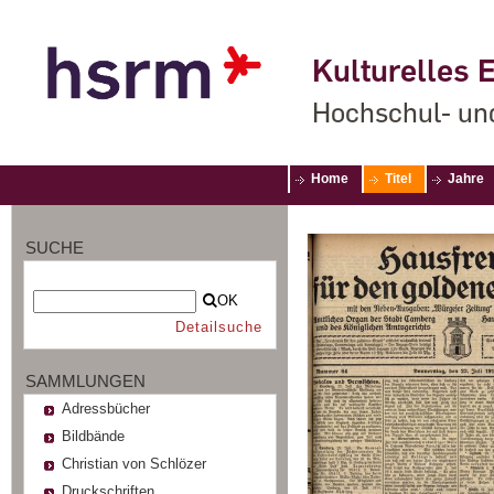
Kulturelles E
Hochschul- un
Home
Titel
Jahre
SUCHE
OK
Detailsuche
SAMMLUNGEN
Adressbücher
Bildbände
Christian von Schlözer
Druckschriften