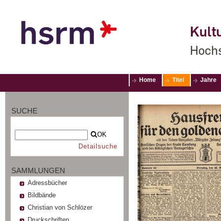
Kultu
Hochs
Home
Titel
Jahre
SUCHE
OK
Detailsuche
SAMMLUNGEN
Adressbücher
Bildbände
Christian von Schlözer
Druckschriften