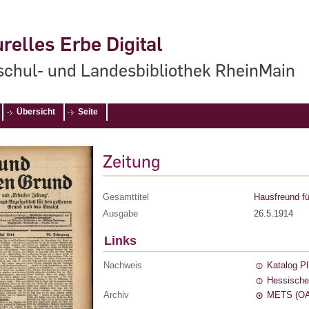
relles Erbe Digital
chul- und Landesbibliothek RheinMain
Übersicht
Seite
Zeitung
Gesamttitel
Hausfreund fü
Ausgabe
26.5.1914
Links
Nachweis
Katalog P
Hessische
Archiv
METS (OA