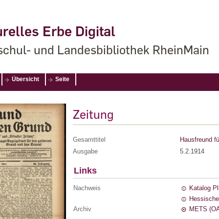
relles Erbe Digital
chul- und Landesbibliothek RheinMain
Übersicht
Seite
Zeitung
Gesamttitel
Hausfreund fü
Ausgabe
5.2.1914
Links
Nachweis
Katalog P
Hessische
Archiv
METS (OA