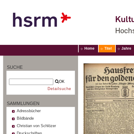
Kultu
Hochs
Home
Titel
Jahre
SUCHE
OK
Detailsuche
SAMMLUNGEN
Adressbücher
Bildbände
Christian von Schlözer
Druckschriften