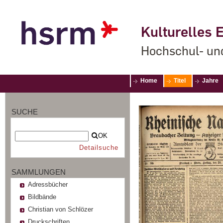
Kulturelles E
Hochschul- un
Home
Titel
Jahre
SUCHE
OK
Detailsuche
SAMMLUNGEN
Adressbücher
Bildbände
Christian von Schlözer
Druckschriften