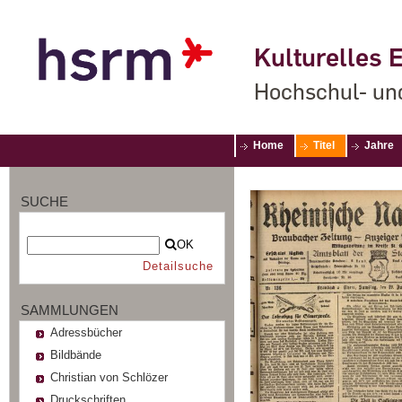
Kulturelles E
Hochschul- un
Home
Titel
Jahre
SUCHE
OK
Detailsuche
SAMMLUNGEN
Adressbücher
Bildbände
Christian von Schlözer
Druckschriften