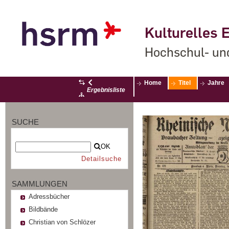
Kulturelles E
Hochschul- un
Home
Titel
Jahre
Ergebnisliste
SUCHE
OK
Detailsuche
SAMMLUNGEN
Adressbücher
Bildbände
Christian von Schlözer