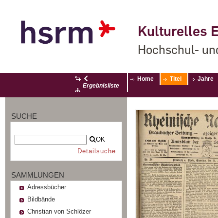
Kulturelles E
Hochschul- un
Home
Titel
Jahre
Ergebnisliste
SUCHE
OK
Detailsuche
SAMMLUNGEN
Adressbücher
Bildbände
Christian von Schlözer