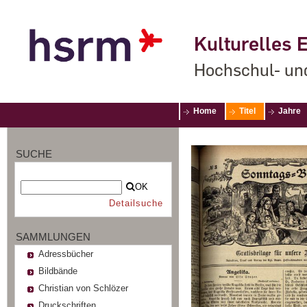
Kulturelles E
Hochschul- un
Home
Titel
Jahre
SUCHE
OK
Detailsuche
SAMMLUNGEN
Adressbücher
Bildbände
Christian von Schlözer
Druckschriften