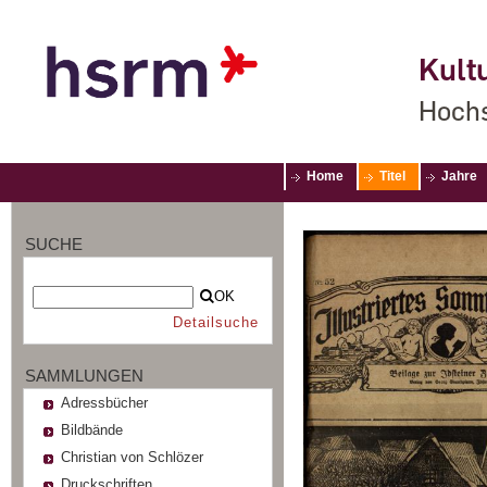
Kultu
Hochs
Home
Titel
Jahre
SUCHE
OK
Detailsuche
SAMMLUNGEN
Adressbücher
Bildbände
Christian von Schlözer
Druckschriften