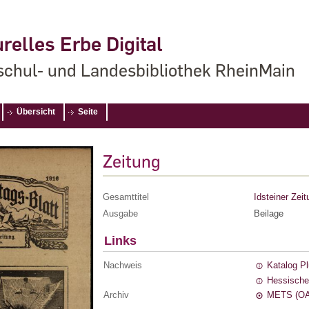
relles Erbe Digital
chul- und Landesbibliothek RheinMain
Übersicht
Seite
Zeitung
Gesamttitel
Idsteiner Zeit
Ausgabe
Beilage
Links
Nachweis
Katalog P
Hessische
Archiv
METS (OA