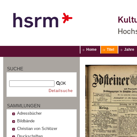
Kultu
Hochs
Home
Titel
Jahre
SUCHE
OK
Detailsuche
SAMMLUNGEN
Adressbücher
Bildbände
Christian von Schlözer
Druckschriften