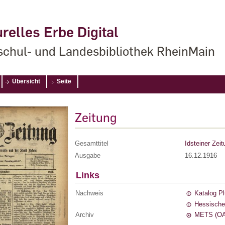
relles Erbe Digital
chul- und Landesbibliothek RheinMain
Übersicht
Seite
Zeitung
Gesamttitel
Idsteiner Zeit
Ausgabe
16.12.1916
Links
Nachweis
Katalog P
Hessische
Archiv
METS (OA