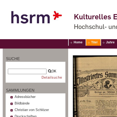
Kulturelles E
Hochschul- un
Home
Titel
Jahre
SUCHE
OK
Detailsuche
SAMMLUNGEN
Adressbücher
Bildbände
Christian von Schlözer
Druckschriften