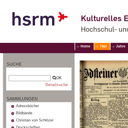
Kulturelles E
Hochschul- un
Home
Titel
Jahre
SUCHE
OK
Detailsuche
SAMMLUNGEN
Adressbücher
Bildbände
Christian von Schlözer
Druckschriften