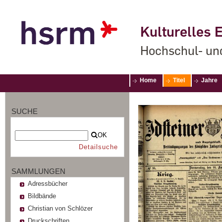
Kulturelles E
Hochschul- un
Home
Titel
Jahre
SUCHE
OK
Detailsuche
SAMMLUNGEN
Adressbücher
Bildbände
Christian von Schlözer
Druckschriften