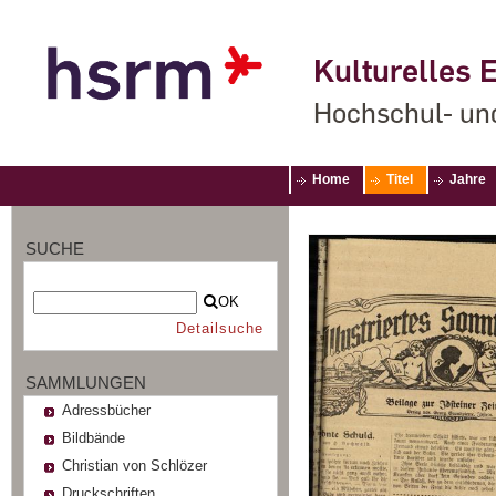
Kulturelles E
Hochschul- un
Home
Titel
Jahre
SUCHE
OK
Detailsuche
SAMMLUNGEN
Adressbücher
Bildbände
Christian von Schlözer
Druckschriften