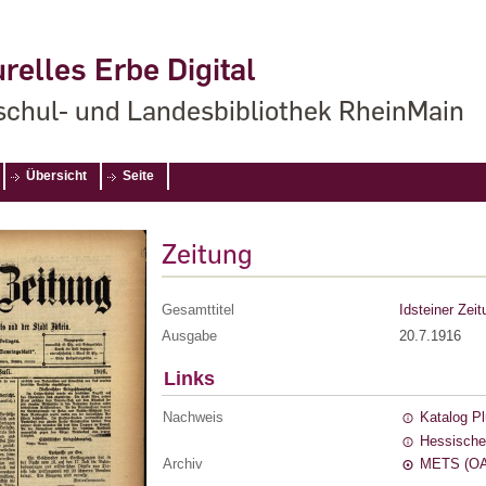
relles Erbe Digital
chul- und Landesbibliothek RheinMain
Übersicht
Seite
Zeitung
Gesamttitel
Idsteiner Zeit
Ausgabe
20.7.1916
Links
Nachweis
Katalog P
Hessische
Archiv
METS (OA