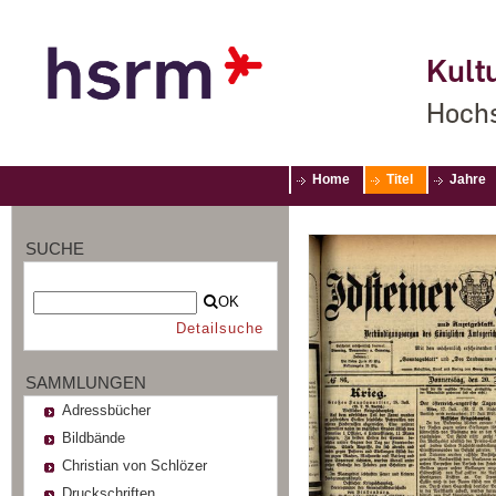
Kultu
Hochs
Home
Titel
Jahre
SUCHE
OK
Detailsuche
SAMMLUNGEN
Adressbücher
Bildbände
Christian von Schlözer
Druckschriften