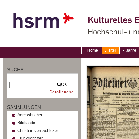
Kulturelles E
Hochschul- un
Home
Titel
Jahre
SUCHE
OK
Detailsuche
SAMMLUNGEN
Adressbücher
Bildbände
Christian von Schlözer
Druckschriften