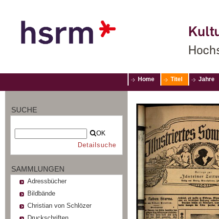
Kultu
Hochs
Home
Titel
Jahre
SUCHE
OK
Detailsuche
SAMMLUNGEN
Adressbücher
Bildbände
Christian von Schlözer
Druckschriften