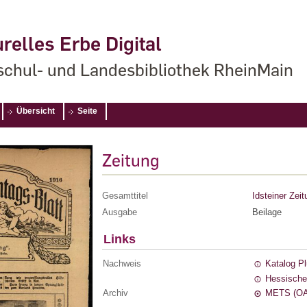
relles Erbe Digital
chul- und Landesbibliothek RheinMain
Übersicht
Seite
Zeitung
Gesamttitel
Idsteiner Zeit
Ausgabe
Beilage
Links
Nachweis
Katalog P
Hessische
Archiv
METS (OA