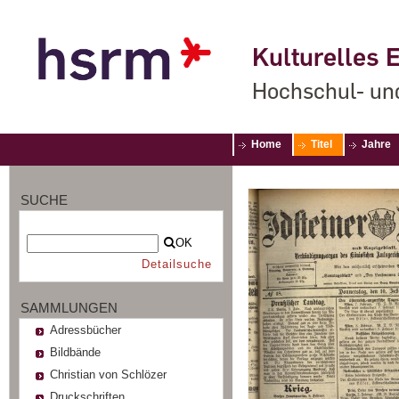
Kulturelles E
Hochschul- un
Home
Titel
Jahre
SUCHE
OK
Detailsuche
SAMMLUNGEN
Adressbücher
Bildbände
Christian von Schlözer
Druckschriften