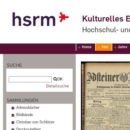
Kulturelles E
Hochschul- un
Home
Titel
Jahre
SUCHE
OK
Detailsuche
SAMMLUNGEN
Adressbücher
Bildbände
Christian von Schlözer
Druckschriften