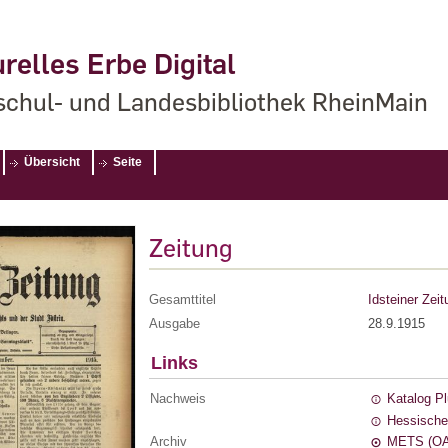
relles Erbe Digital
chul- und Landesbibliothek RheinMain
Übersicht
Seite
Zeitung
Gesamttitel
Idsteiner Zeit
Ausgabe
28.9.1915
Links
Nachweis
Katalog P
Hessische
Archiv
METS (OA