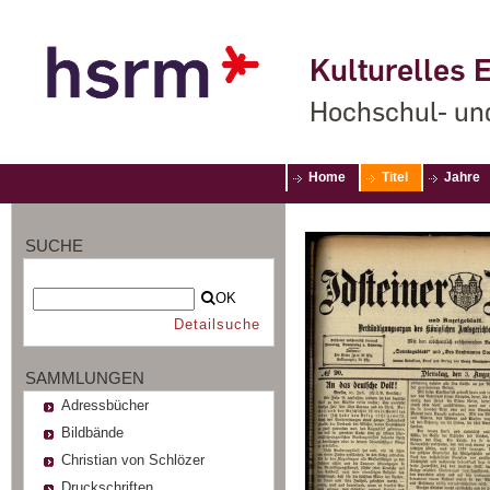
Kulturelles E
Hochschul- un
Home
Titel
Jahre
SUCHE
OK
Detailsuche
SAMMLUNGEN
Adressbücher
Bildbände
Christian von Schlözer
Druckschriften