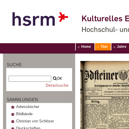
Kulturelles E
Hochschul- un
Home
Titel
Jahre
SUCHE
OK
Detailsuche
SAMMLUNGEN
Adressbücher
Bildbände
Christian von Schlözer
Druckschriften