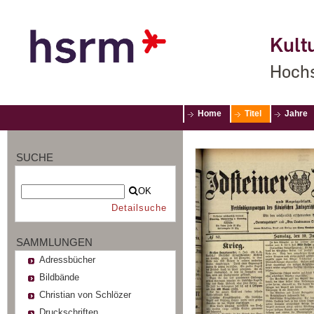
Kultu
Hochs
Home
Titel
Jahre
SUCHE
OK
Detailsuche
SAMMLUNGEN
Adressbücher
Bildbände
Christian von Schlözer
Druckschriften