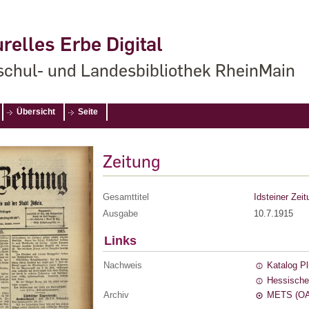
relles Erbe Digital
chul- und Landesbibliothek RheinMain
Übersicht
Seite
Zeitung
Gesamttitel
Idsteiner Zeit
Ausgabe
10.7.1915
Links
Nachweis
Katalog P
Hessische
Archiv
METS (OA