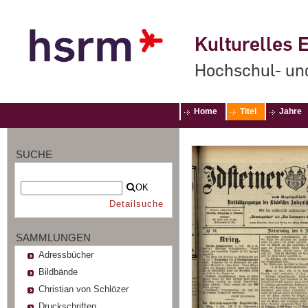
Kulturelles E
Hochschul- un
Home
Titel
Jahre
SUCHE
OK
Detailsuche
SAMMLUNGEN
Adressbücher
Bildbände
Christian von Schlözer
Druckschriften