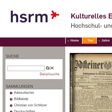
Kulturelles E
Hochschul- un
Home
Titel
Jahre
SUCHE
OK
Detailsuche
SAMMLUNGEN
Adressbücher
Bildbände
Christian von Schlözer
Druckschriften