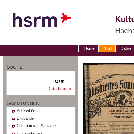
Kultu
Hochs
Home
Titel
Jahre
SUCHE
OK
Detailsuche
SAMMLUNGEN
Adressbücher
Bildbände
Christian von Schlözer
Druckschriften