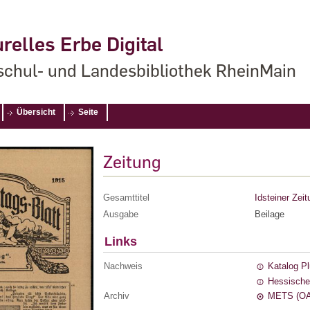
relles Erbe Digital
chul- und Landesbibliothek RheinMain
Übersicht
Seite
Zeitung
Gesamttitel
Idsteiner Zeit
Ausgabe
Beilage
Links
Nachweis
Katalog P
Hessische
Archiv
METS (OA