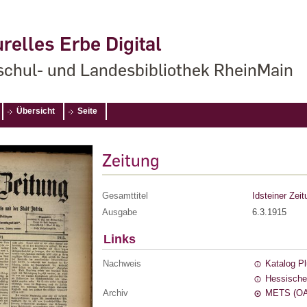
relles Erbe Digital
chul- und Landesbibliothek RheinMain
Übersicht
Seite
Zeitung
Gesamttitel
Idsteiner Zeit
Ausgabe
6.3.1915
Links
Nachweis
Katalog P
Hessische
Archiv
METS (OA