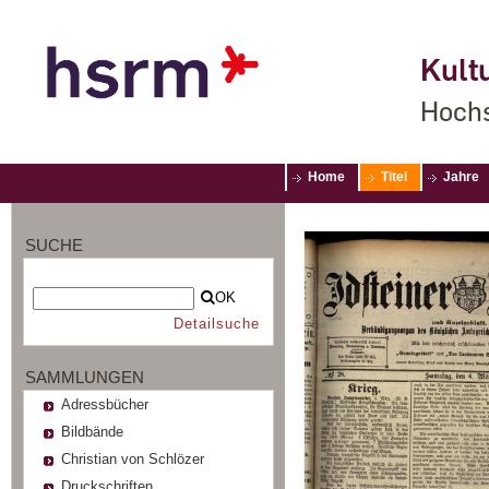
Kultu
Hochs
Home
Titel
Jahre
SUCHE
OK
Detailsuche
SAMMLUNGEN
Adressbücher
Bildbände
Christian von Schlözer
Druckschriften