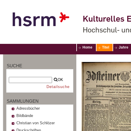
Kulturelles E
Hochschul- un
Home
Titel
Jahre
SUCHE
OK
Detailsuche
SAMMLUNGEN
Adressbücher
Bildbände
Christian von Schlözer
Druckschriften