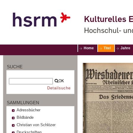
Kulturelles E
Hochschul- un
Home
Titel
Jahre
SUCHE
OK
Detailsuche
SAMMLUNGEN
Adressbücher
Bildbände
Christian von Schlözer
Druckschriften