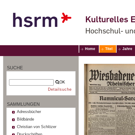
Kulturelles E
Hochschul- un
Home
Titel
Jahre
SUCHE
OK
Detailsuche
SAMMLUNGEN
Adressbücher
Bildbände
Christian von Schlözer
Druckschriften