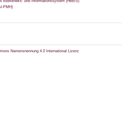
s Bibliotheks- und Informationssystem (HeBIS)
I-PMH)
mons Namensnennung 4.0 International Lizenz