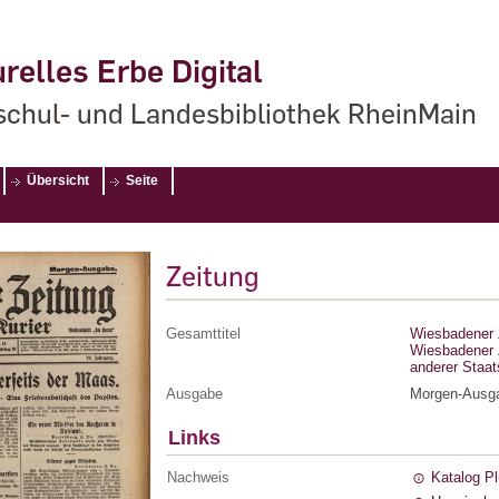
relles Erbe Digital
chul- und Landesbibliothek RheinMain
Übersicht
Seite
Zeitung
Gesamttitel
Wiesbadener Z
Wiesbadener Z
anderer Staa
Ausgabe
Morgen-Ausg
Links
Nachweis
Katalog P