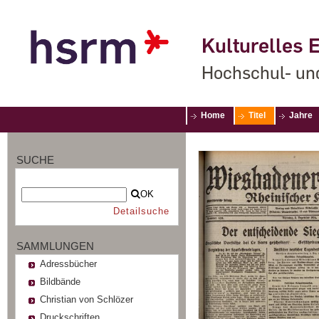
Kulturelles E
Hochschul- un
Home
Titel
Jahre
SUCHE
OK
Detailsuche
SAMMLUNGEN
Adressbücher
Bildbände
Christian von Schlözer
Druckschriften