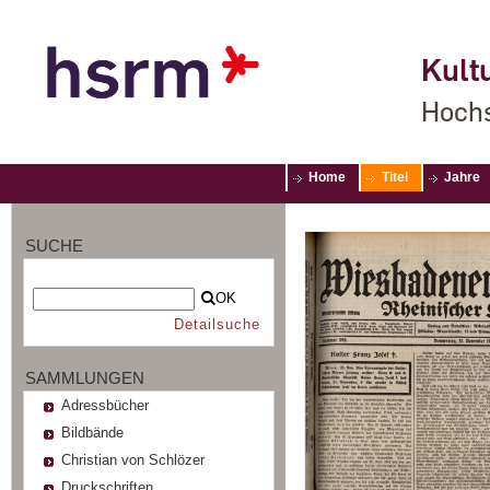
Kultu
Hochs
Home
Titel
Jahre
SUCHE
OK
Detailsuche
SAMMLUNGEN
Adressbücher
Bildbände
Christian von Schlözer
Druckschriften