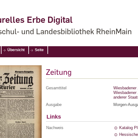
relles Erbe Digital
chul- und Landesbibliothek RheinMain
Übersicht
Seite
Zeitung
Gesamttitel
Wiesbadener Z
Wiesbadener Z
anderer Staa
Ausgabe
Morgen-Ausg
Links
Nachweis
Katalog P
Hessische