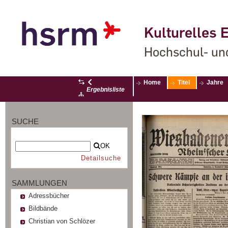
Kulturelles E
Hochschul- un
Home
Titel
Jahre
Ergebnisliste
SUCHE
OK
Detailsuche
SAMMLUNGEN
Adressbücher
Bildbände
Christian von Schlözer