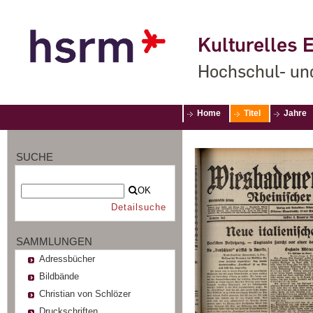
Kulturelles E
Hochschul- un
Home
Titel
Jahre
SUCHE
OK
Detailsuche
SAMMLUNGEN
Adressbücher
Bildbände
Christian von Schlözer
Druckschriften