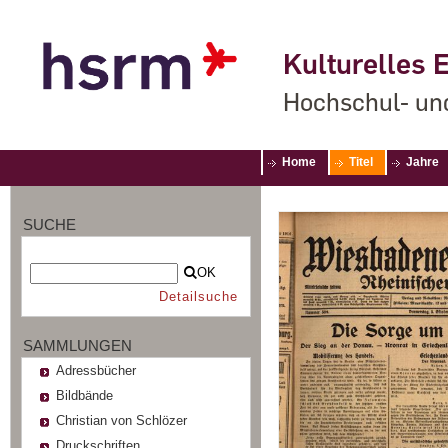
Kulturelles E
Hochschul- un
Home
Titel
Jahre
SUCHE
OK
Detailsuche
SAMMLUNGEN
Adressbücher
Bildbände
Christian von Schlözer
Druckschriften