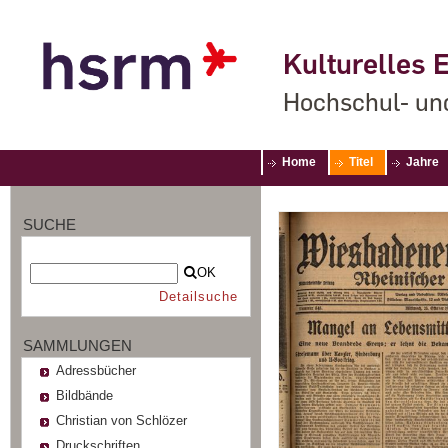
Kulturelles E
Hochschul- un
Home
Titel
Jahre
SUCHE
OK
Detailsuche
SAMMLUNGEN
Adressbücher
Bildbände
Christian von Schlözer
Druckschriften