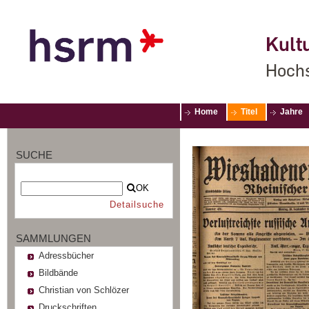
Kultu
Hochs
Home
Titel
Jahre
SUCHE
OK
Detailsuche
SAMMLUNGEN
Adressbücher
Bildbände
Christian von Schlözer
Druckschriften