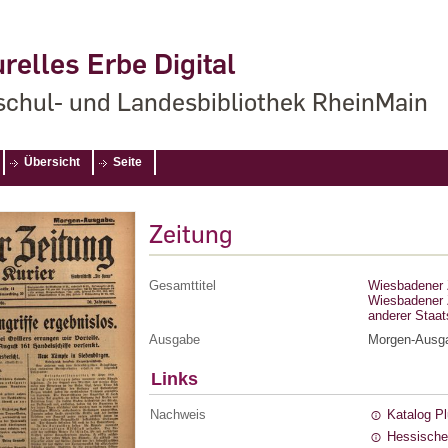
relles Erbe Digital
chul- und Landesbibliothek RheinMain
Übersicht
Seite
Zeitung
Gesamttitel
Wiesbadener Z
Wiesbadener Z
anderer Staa
Ausgabe
Morgen-Ausg
Links
Nachweis
Katalog P
Hessische