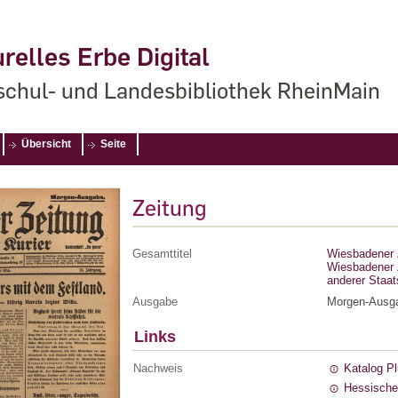
relles Erbe Digital
chul- und Landesbibliothek RheinMain
Übersicht
Seite
Zeitung
Gesamttitel
Wiesbadener Z
Wiesbadener Z
anderer Staa
Ausgabe
Morgen-Ausg
Links
Nachweis
Katalog P
Hessische