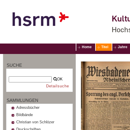
Kultu
Hochs
Home
Titel
Jahre
SUCHE
OK
Detailsuche
SAMMLUNGEN
Adressbücher
Bildbände
Christian von Schlözer
Druckschriften