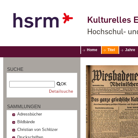
Kulturelles E
Hochschul- un
Home
Titel
Jahre
SUCHE
OK
Detailsuche
SAMMLUNGEN
Adressbücher
Bildbände
Christian von Schlözer
Druckschriften