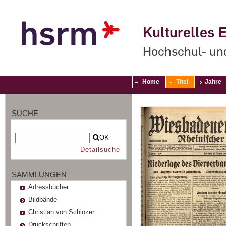
Kulturelles E
Hochschul- un
Home
Titel
Jahre
SUCHE
OK
Detailsuche
SAMMLUNGEN
Adressbücher
Bildbände
Christian von Schlözer
Druckschriften