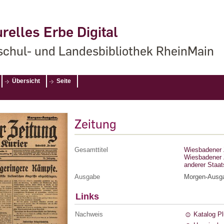
relles Erbe Digital
chul- und Landesbibliothek RheinMain
Übersicht
Seite
Zeitung
Gesamttitel
Wiesbadener Z
Wiesbadener Z
anderer Staa
Ausgabe
Morgen-Ausg
Links
Nachweis
Katalog P