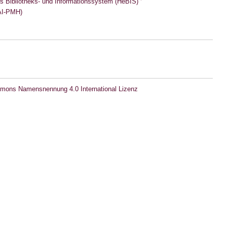
s Bibliotheks- und Informationssystem (HeBIS)
I-PMH)
mons Namensnennung 4.0 International Lizenz