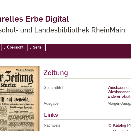
relles Erbe Digital
chul- und Landesbibliothek RheinMain
Übersicht
Seite
Zeitung
Gesamttitel
Wiesbadener Z
Wiesbadener Z
anderer Staa
Ausgabe
Morgen-Ausg
Links
Nachweis
Katalog P