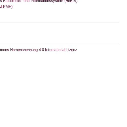
s Bibliotheks- und Informationssystem (HeBIS)
I-PMH)
mons Namensnennung 4.0 International Lizenz