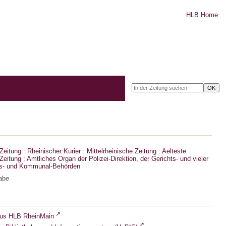
HLB Home
eitung : Rheinischer Kurier : Mittelrheinische Zeitung : Aelteste
eitung : Amtliches Organ der Polizei-Direktion, der Gerichts- und vieler
ts- und Kommunal-Behörden
abe
lus HLB RheinMain