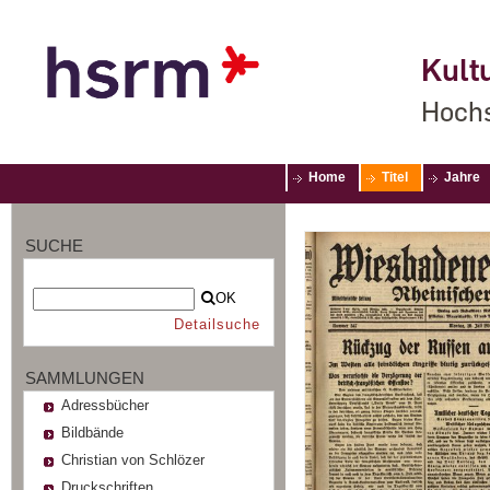
Kultu
Hochs
Home
Titel
Jahre
SUCHE
OK
Detailsuche
SAMMLUNGEN
Adressbücher
Bildbände
Christian von Schlözer
Druckschriften