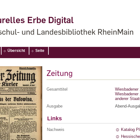
relles Erbe Digital
chul- und Landesbibliothek RheinMain
Übersicht
Seite
Zeitung
Gesamttitel
Wiesbadener Z
Wiesbadener Z
anderer Staa
Ausgabe
Abend-Ausga
Links
Nachweis
Katalog P
Hessische