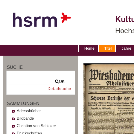
Kultu
Hochs
Home
Titel
Jahre
SUCHE
OK
Detailsuche
SAMMLUNGEN
Adressbücher
Bildbände
Christian von Schlözer
Druckschriften