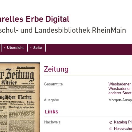
relles Erbe Digital
chul- und Landesbibliothek RheinMain
Übersicht
Seite
Zeitung
Gesamttitel
Wiesbadener Z
Wiesbadener Z
anderer Staa
Ausgabe
Morgen-Ausg
Links
Nachweis
Katalog P
Hessische