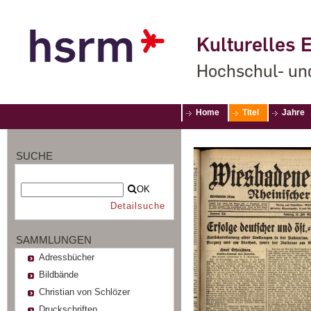
Kulturelles E
Hochschul- un
Home
Titel
Jahre
SUCHE
OK
Detailsuche
SAMMLUNGEN
Adressbücher
Bildbände
Christian von Schlözer
Druckschriften