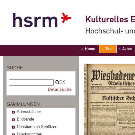
Kulturelles E
Hochschul- un
Home
Titel
Jahre
SUCHE
OK
Detailsuche
SAMMLUNGEN
Adressbücher
Bildbände
Christian von Schlözer
Druckschriften